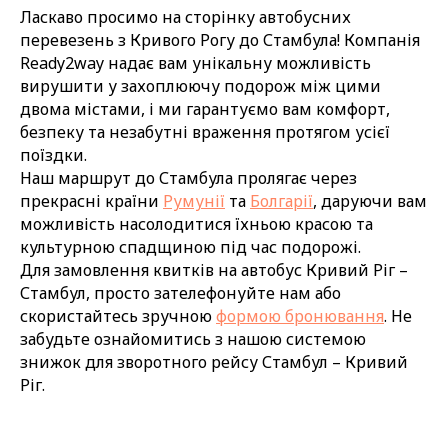
Ласкаво просимо на сторінку автобусних
перевезень з Кривого Рогу до Стамбула! Компанія
Ready2way надає вам унікальну можливість
вирушити у захоплюючу подорож між цими
двома містами, і ми гарантуємо вам комфорт,
безпеку та незабутні враження протягом усієї
поїздки.
Наш маршрут до Стамбула пролягає через
прекрасні країни
Румунії
та
Болгарії
, даруючи вам
можливість насолодитися їхньою красою та
культурною спадщиною під час подорожі.
Для замовлення квитків на автобус Кривий Ріг –
Стамбул, просто зателефонуйте нам або
скористайтесь зручною
формою бронювання
. Не
забудьте ознайомитись з нашою системою
знижок для зворотного рейсу Стамбул – Кривий
Ріг.