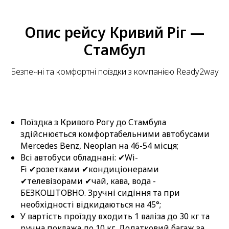
Опис рейсу Кривий Ріг —
Стамбул
Безпечні та комфортні поїздки з компанією Ready2way
Поїздка з Кривого Рогу до Стамбула
здійснюється комфортабельними автобусами
Mercedes Benz, Neoplan на 46-54 місця;
Всі автобуси обладнані: ✔Wi-
Fi ✔розетками ✔кондиціонерами
✔телевізорами ✔чай, кава, вода -
БЕЗКОШТОВНО. Зручні сидіння та при
необхідності відкидаються на 45°;
У вартість проїзду входить 1 валіза до 30 кг та
ручна поклажа до 10 кг. Додатковий багаж за