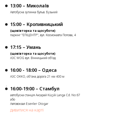
13:00 – Миколаїв
Автобусна зупинка бульв. Бузький
15:00 – Кропивницький
(щовівторка та щосуботи)
паркінг "ЕПІЦЕНТР", вул. Космонавта Попова, 4
17:15 – Умань
(щовівторка та щосуботи)
АЗС WOG вул. Вінницький об’їзд
16:00 - 18:00 – Одеса
АЗС ОККО, об'їзна дорога 21 км 400 м
16:00-19:00 – Стамбул
автобусна станція Аксарай Küçük Langa Cd. No:67
або
Автовокзал Esenler Otogar
дивитися на карті