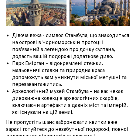
Дівоча вежа - символ Стамбула, що знаходиться
на острові в Чорноморській протоці і
пов'язаний з легендою про дочку султана,
додасть вашій подорожі додаткове диво.
Парк Емірган – відокремлені стежки,
мальовничі ставки та природна краса
допоможуть вам уникнути міської метушні та
перезавантажитись.
Археологічний музей Стамбула – на вас чекає
дивовижна колекція археологічних скарбів,
включаючи артефакти з давніх міст та імперій,
які існували на цій землі.
Не пропустіть шанс забронювати квитки вже
зараз і готуйтеся до незабутньої подорожі, повної